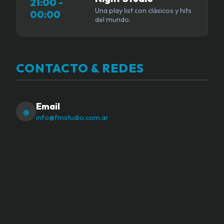
21:00 -
Una play list con clásicos y hits
00:00
del mundo.
CONTACTO & REDES
Email
@
info@fmstudio.com.ar
Instagram
IG
@radiostudio341
Facebook
FB
/radiostudio341
Twitter